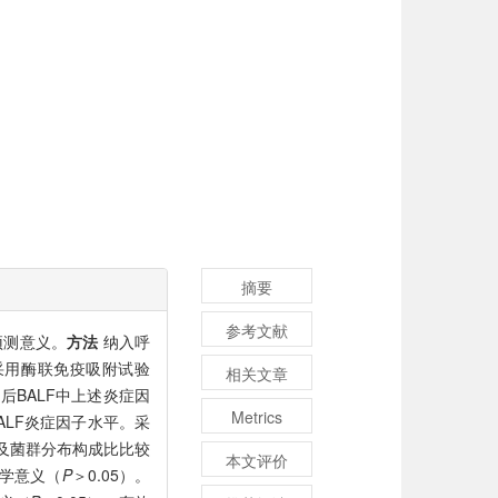
摘要
参考文献
预测意义。
方法
纳入呼
采用酶联免疫吸附试验
相关文章
洗后BALF中上述炎症因
Metrics
ALF炎症因子水平。采
率及菌群分布构成比比较
本文评价
计学意义（
P
＞0.05）。