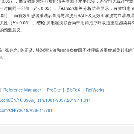
＜0.05），而无效组灌洗前后血清炎症因子水平比较，差异均无统计学
同一时间同一部位（
P
＜0.05）。
Pearson
相关分析结果显示，有效组患
0.05），而有效组患者灌洗后血清与灌洗后BALF及无效组灌洗前血清与灌
相关性（
P
＞0.05）。
结论
肺泡灌洗联合局部用药治疗呼吸道重症感染具
要的预测意义。
周国峰, 张兆光, 陈正贤. 肺泡灌洗液和血清炎症因子对呼吸道重症感染转归的预
3.
|
Reference Manager
|
ProCite
|
BibTeX
|
RefWorks
zz.com/CN/10.3969/j.issn.1001-9057.2019.11.014
z.com/CN/Y2019/V36/I11/761