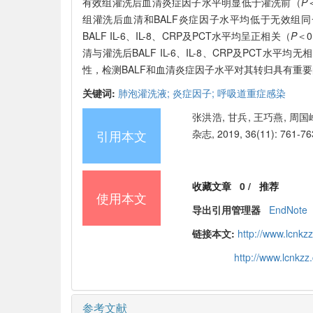
有效组灌洗后血清炎症因子水平明显低于灌洗前（
P
组灌洗后血清和BALF炎症因子水平均低于无效组
BALF IL-6、IL-8、CRP及PCT水平均呈正相关（
P
＜
清与灌洗后BALF IL-6、IL-8、CRP及PCT水平均无
性，检测BALF和血清炎症因子水平对其转归具有重
关键词:
肺泡灌洗液;
炎症因子;
呼吸道重症感染
张洪浩, 甘兵, 王巧燕, 
引用本文
杂志, 2019, 36(11): 761-76
收藏文章
0
/
推荐
使用本文
导出引用管理器
EndNote
链接本文:
http://www.lcnk
http://www.lcnkz
参考文献