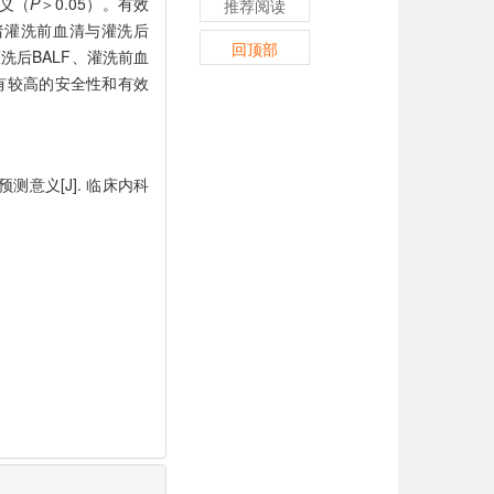
意义（
P
＞0.05）。有效
推荐阅读
者灌洗前血清与灌洗后
回顶部
洗后BALF、灌洗前血
有较高的安全性和有效
测意义[J]. 临床内科