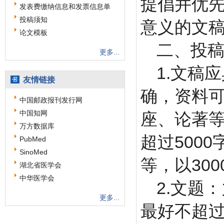
提倡并优
发表费缴纳信息和发票信息单
投稿须知
意义的文
论文模板
二、投
更多...
1.
文稿应
友情链接
确，资料
中国邮政报刊发行网
中国知网
座、论著
万方数据库
超过
5000
PubMed
SinoMed
等，以3
00
湖北省医学会
中华医学会
2.
文题：
更多...
最好不超