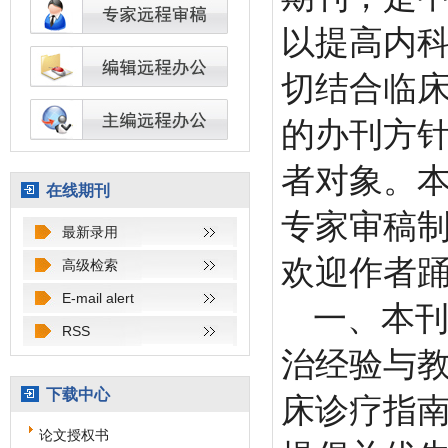
以提高内
切结合临
的办刊方
者对象。
在线期刊
专家审稿
最新录用
欢迎作者
高级检索
E-mail alert
一、本
RSS
治经验与
下载中心
床诊疗指南
论文授权书