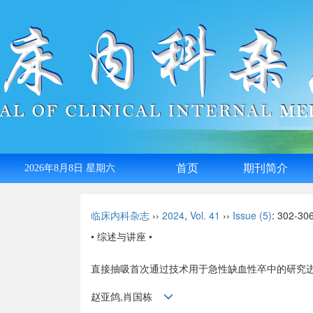
首页
期刊简介
2026年8月8日 星期六
English
临床内科杂志
››
2024
,
Vol. 41
››
Issue (5)
: 302-306
• 综述与讲座 •
直接抽吸首次通过技术用于急性缺血性卒中的研究
赵亚鸽,肖国栋