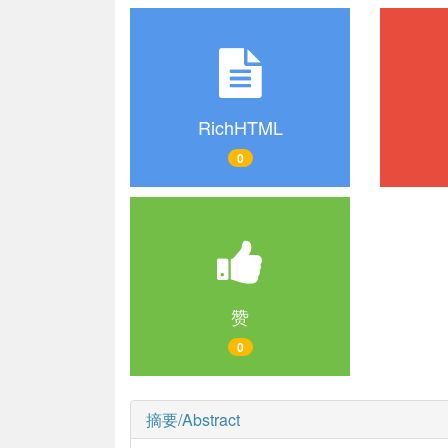
RichHTML
0
赞
0
摘要/Abstract