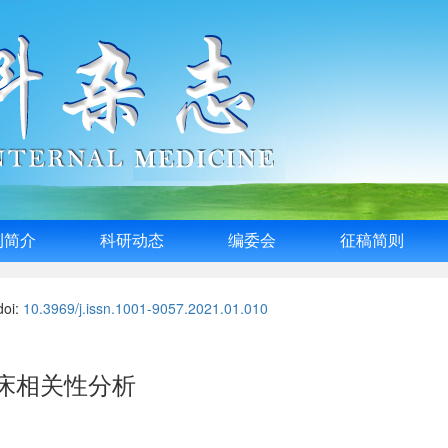
刊简介
科研动态
编委会
征稿简则
doi:
10.3969/j.issn.1001-9057.2021.01.010
床相关性分析