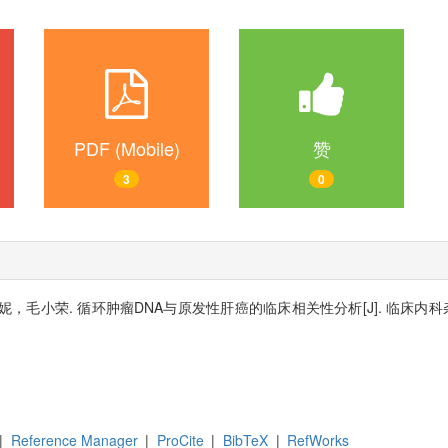
PDF (Mobile)
赞
3
0
小荣. 循环肿瘤DNA与原发性肝癌的临床相关性分析[J]. 临床内科杂志, 202
|
Reference Manager
|
ProCite
|
BibTeX
|
RefWorks