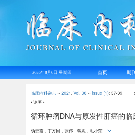
首页
期
2026年8月6日 星期四
English
临床内科杂志
››
2021
,
Vol. 38
››
Issue (1)
: 37-39.
• 论著 •
循环肿瘤DNA与原发性肝癌的临
杨忠霞，丁方回，张伟，蒋妮，毛小荣