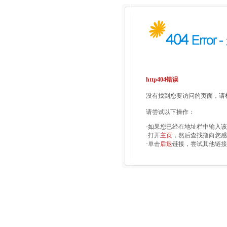
http404错误
没有找到您要访问的页面，请检
请尝试以下操作：
·如果您已经在地址栏中输入
·打开
主页
，然后查找指向您感
·单击
后退
链接，尝试其他链接