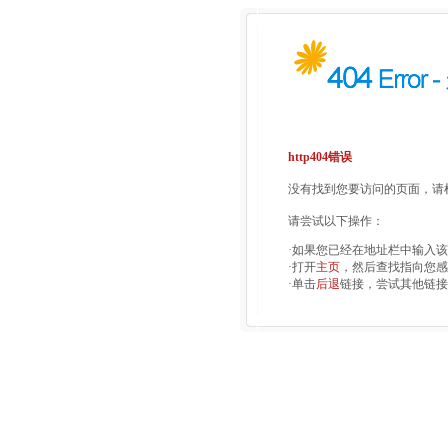
http404错误
没有找到您要访问的页面，请检
请尝试以下操作：
·如果您已经在地址栏中输入
·打开
主页
，然后查找指向您感
·单击
后退
链接，尝试其他链接